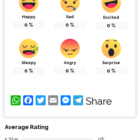
Happy
Sad
Excited
0
%
0
%
0
%
Sleepy
Angry
Surprise
0
%
0
%
0
%
WhatsApp
Facebook
Twitter
Email
Messenger
Telegram
Share
Average Rating
5 Star
0%