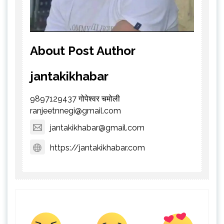
About Post Author
jantakikhabar
9897129437 गोपेश्वर चमोली
ranjeetnnegi@gmail.com
jantakikhabar@gmail.com
https://jantakikhabar.com