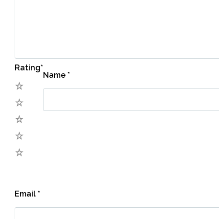
Rating
*
Name
*
5
4
3
2
1
Email
*