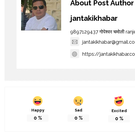
About Post Author
jantakikhabar
9897129437 गोपेश्वर चमोली ra
jantakikhabar@gmail.c
https://jantakikhabar.c
Happy
Sad
Excited
0
%
0
%
0
%