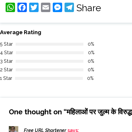
WhatsApp
Facebook
Twitter
Email
Messenger
Telegram
Share
Average Rating
5 Star
0%
4 Star
0%
3 Star
0%
2 Star
0%
1 Star
0%
One thought on “
महिलाओं पर जुल्म के विरुद्
Free URL Shortener
says: