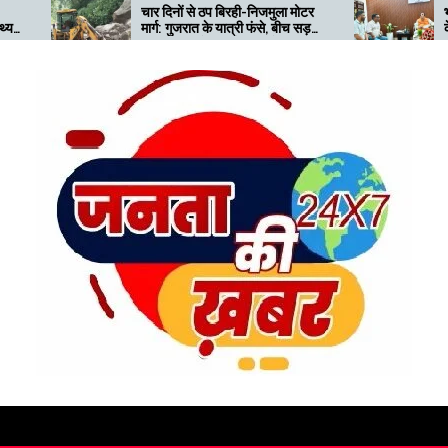
चार दिनों से ठप बिरही-निजमुला मोटर
भारी बारिश से प्रभावित ज्योति
मार्ग: गुजरात के यात्री फंसे, बीच सड़क
के पुनर्वास की मांग, प्रभारी म
खराब खड़ी जेसीबी से बढ़ी परेशानी
सौंपा ज्ञापन