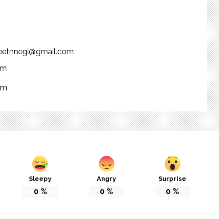
njeetnnegi@gmail.com
om
om
Sleepy
Angry
Surprise
0
%
0
%
0
%