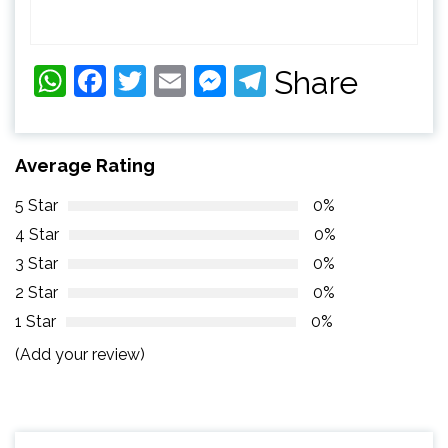
WhatsApp
Facebook
Twitter
Email
Messenger
Telegram
Share
Average Rating
5 Star
0%
4 Star
0%
3 Star
0%
2 Star
0%
1 Star
0%
(Add your review)