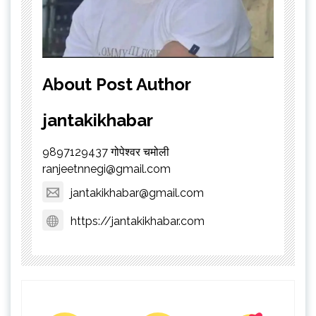
About Post Author
jantakikhabar
9897129437 गोपेश्वर चमोली
ranjeetnnegi@gmail.com
jantakikhabar@gmail.com
https://jantakikhabar.com