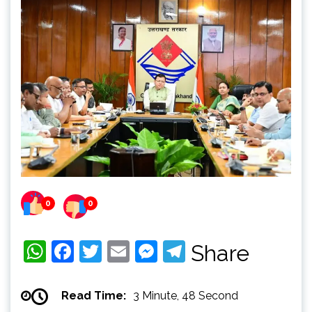
0
0
WhatsApp
Facebook
Twitter
Email
Messenger
Telegram
Share
Read Time:
3 Minute, 48 Second