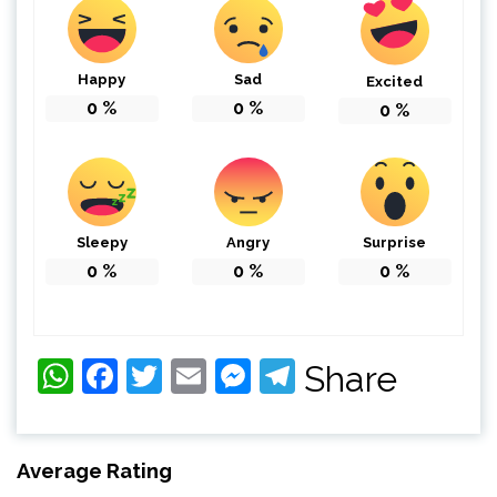
Happy
Sad
Excited
0
%
0
%
0
%
Sleepy
Angry
Surprise
0
%
0
%
0
%
WhatsApp
Facebook
Twitter
Email
Messenger
Telegram
Share
Average Rating