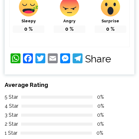
Sleepy
Angry
Surprise
0
%
0
%
0
%
WhatsApp
Facebook
Twitter
Email
Messenger
Telegram
Share
Average Rating
5 Star
0%
4 Star
0%
3 Star
0%
2 Star
0%
1 Star
0%