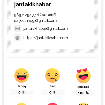
jantakikhabar
9897129437 गोपेश्वर चमोली
ranjeetnnegi@gmail.com
jantakikhabar@gmail.com
https://jantakikhabar.com
Happy
Sad
Excited
0
%
0
%
100
%