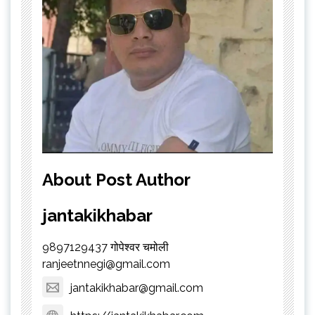
About Post Author
jantakikhabar
9897129437 गोपेश्वर चमोली
ranjeetnnegi@gmail.com
jantakikhabar@gmail.com