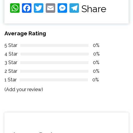
WhatsApp
Facebook
Twitter
Email
Messenger
Telegram
Share
Average Rating
5 Star
0%
4 Star
0%
3 Star
0%
2 Star
0%
1 Star
0%
(Add your review)