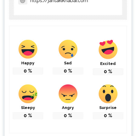
https://jantakikhabar.com
Happy
Sad
Excited
0
%
0
%
0
%
Sleepy
Angry
Surprise
0
%
0
%
0
%