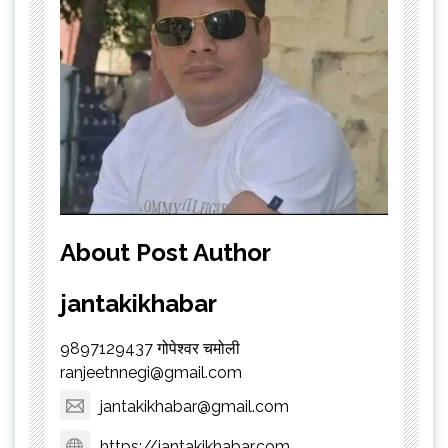
About Post Author
jantakikhabar
9897129437 गोपेश्वर चमोली
ranjeetnnegi@gmail.com
jantakikhabar@gmail.com
https://jantakikhabar.com