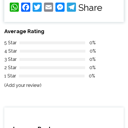
WhatsApp
Facebook
Twitter
Email
Messenger
Telegram
Share
Average Rating
5 Star
0%
4 Star
0%
3 Star
0%
2 Star
0%
1 Star
0%
(Add your review)