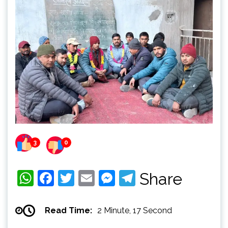
3
0
WhatsApp
Facebook
Twitter
Email
Messenger
Telegram
Share
Read Time:
2 Minute, 17 Second