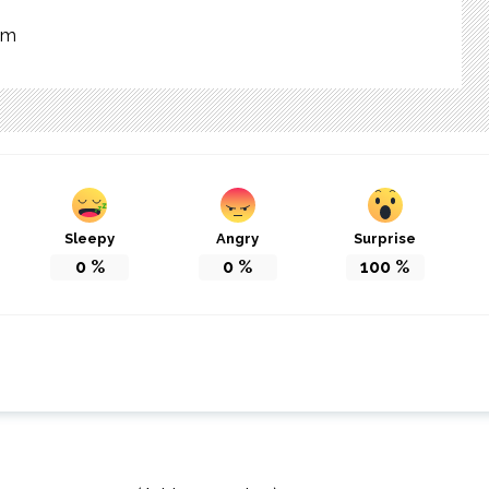
om
Sleepy
Angry
Surprise
0
%
0
%
100
%