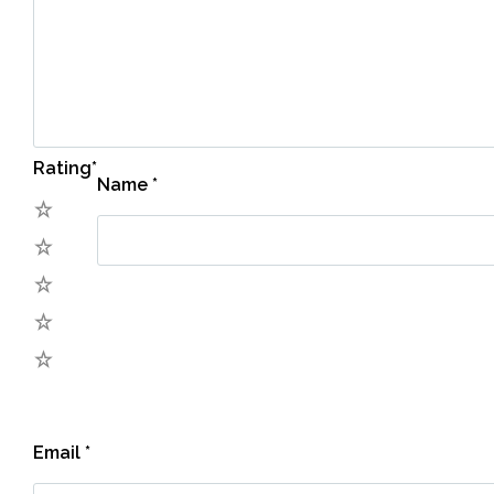
Rating
*
Name
*
5
4
3
2
1
Email
*