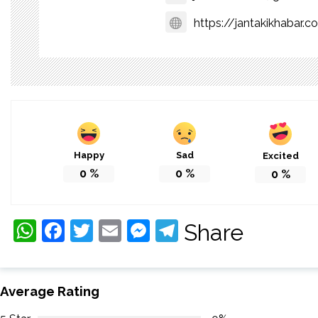
https://jantakikhabar.c
Happy
Sad
Excited
0
%
0
%
0
%
WhatsApp
Facebook
Twitter
Email
Messenger
Telegram
Share
Average Rating