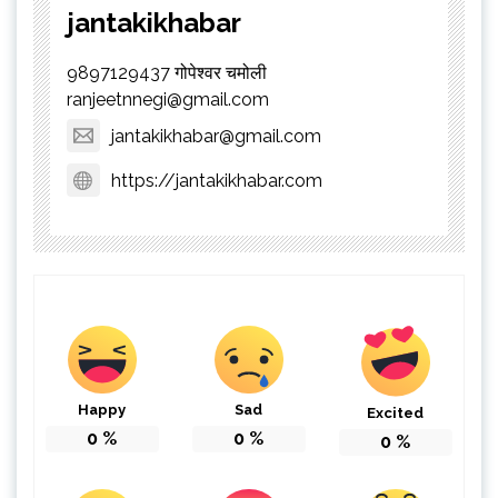
jantakikhabar
9897129437 गोपेश्वर चमोली
ranjeetnnegi@gmail.com
jantakikhabar@gmail.com
https://jantakikhabar.com
Happy
Sad
Excited
0
%
0
%
0
%