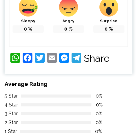
Sleepy
Angry
Surprise
0
%
0
%
0
%
WhatsApp
Facebook
Twitter
Email
Messenger
Telegram
Share
Average Rating
5 Star
0%
4 Star
0%
3 Star
0%
2 Star
0%
1 Star
0%