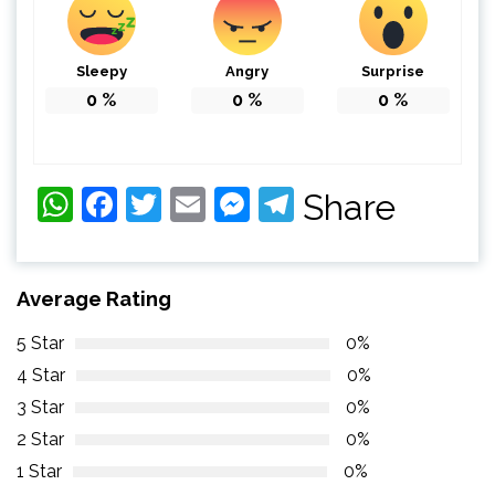
Sleepy
Angry
Surprise
0
%
0
%
0
%
WhatsApp
Facebook
Twitter
Email
Messenger
Telegram
Share
Average Rating
5 Star
0%
4 Star
0%
3 Star
0%
2 Star
0%
1 Star
0%