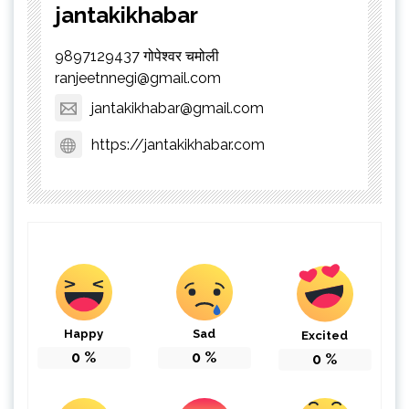
jantakikhabar
9897129437 गोपेश्वर चमोली
ranjeetnnegi@gmail.com
jantakikhabar@gmail.com
https://jantakikhabar.com
Happy
Sad
Excited
0
%
0
%
0
%