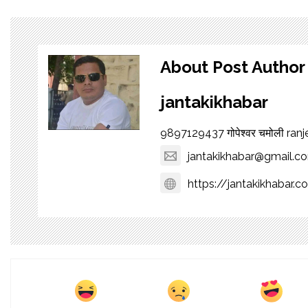
About Post Author
jantakikhabar
9897129437 गोपेश्वर चमोली ra
jantakikhabar@gmail.c
https://jantakikhabar.c