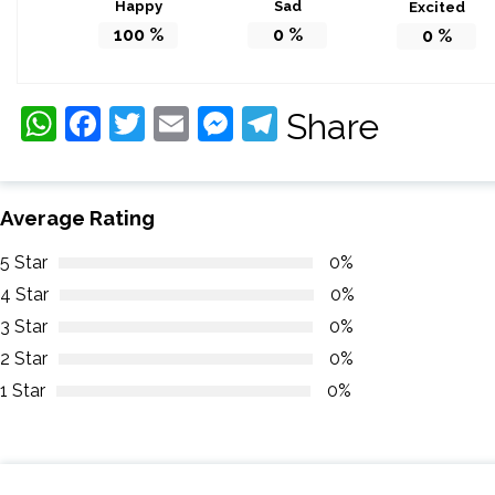
Happy
Sad
Excited
100
%
0
%
0
%
WhatsApp
Facebook
Twitter
Email
Messenger
Telegram
Share
Average Rating
5 Star
0%
4 Star
0%
3 Star
0%
2 Star
0%
1 Star
0%