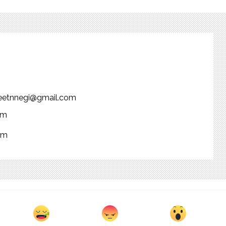
njeetnnegi@gmail.com
om
om