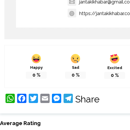
jantakikhabar@gmail.c
https://jantakikhabar.c
Happy
Sad
Excited
0
%
0
%
0
%
WhatsApp
Facebook
Twitter
Email
Messenger
Telegram
Share
Average Rating