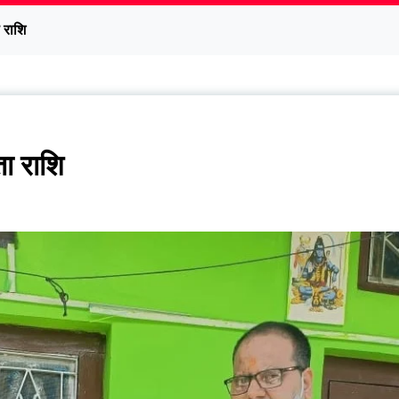
 राशि
ता राशि