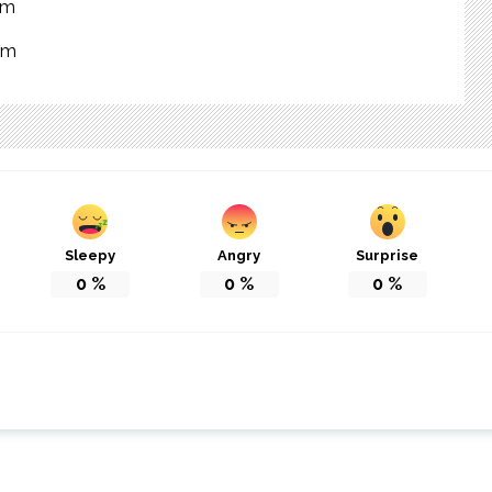
om
om
Sleepy
Angry
Surprise
0
%
0
%
0
%