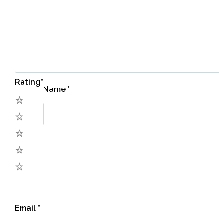
Rating
*
Name
*
5
4
3
2
1
Email
*