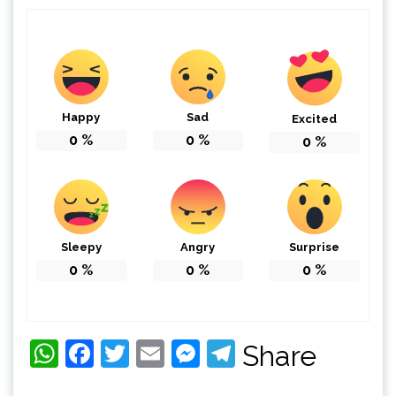
Happy
Sad
Excited
0
%
0
%
0
%
Sleepy
Angry
Surprise
0
%
0
%
0
%
WhatsApp
Facebook
Twitter
Email
Messenger
Telegram
Share