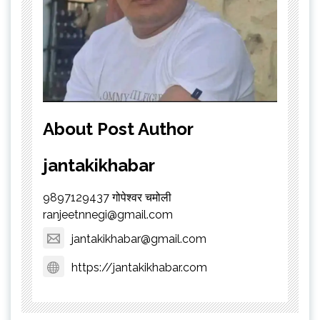
About Post Author
jantakikhabar
9897129437 गोपेश्वर चमोली
ranjeetnnegi@gmail.com
jantakikhabar@gmail.com
https://jantakikhabar.com