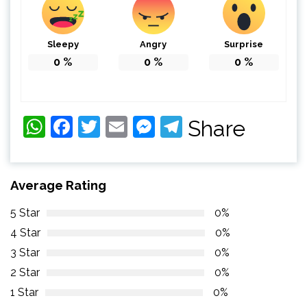
Sleepy
Angry
Surprise
0
%
0
%
0
%
WhatsApp
Facebook
Twitter
Email
Messenger
Telegram
Share
Average Rating
5 Star
0%
4 Star
0%
3 Star
0%
2 Star
0%
1 Star
0%