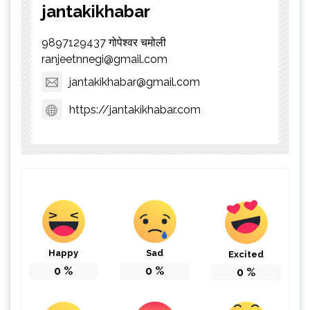
jantakikhabar
9897129437 गोपेश्वर चमोली
ranjeetnnegi@gmail.com
jantakikhabar@gmail.com
https://jantakikhabar.com
Happy
Sad
Excited
0
%
0
%
0
%