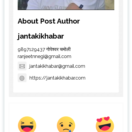
About Post Author
jantakikhabar
9897129437 गोपेश्वर चमोली
ranjeetnnegi@gmail.com
jantakikhabar@gmail.com
https://jantakikhabar.com