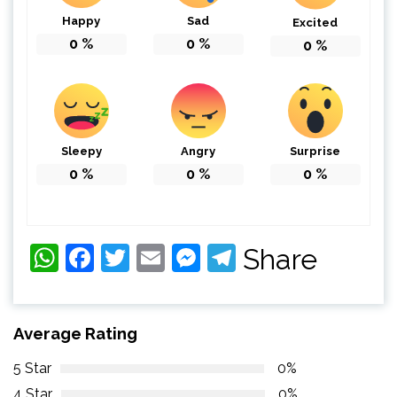
Happy
Sad
Excited
0
%
0
%
0
%
Sleepy
Angry
Surprise
0
%
0
%
0
%
WhatsApp
Facebook
Twitter
Email
Messenger
Telegram
Share
Average Rating
5 Star
0%
4 Star
0%