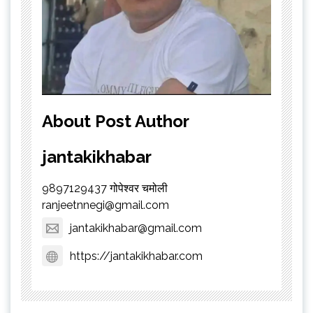
About Post Author
jantakikhabar
9897129437 गोपेश्वर चमोली
ranjeetnnegi@gmail.com
jantakikhabar@gmail.com
https://jantakikhabar.com