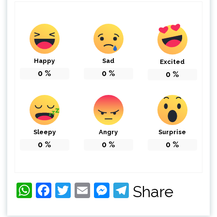
Happy
Sad
Excited
0
%
0
%
0
%
Sleepy
Angry
Surprise
0
%
0
%
0
%
WhatsApp
Facebook
Twitter
Email
Messenger
Telegram
Share