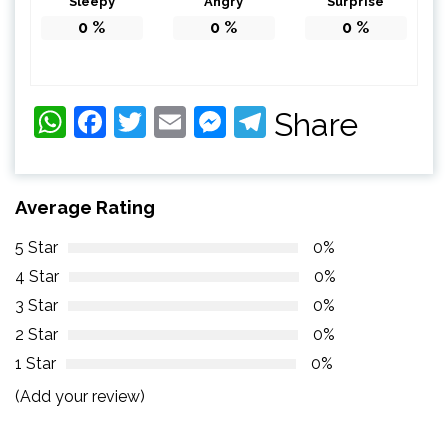
Sleepy
Angry
Surprise
0
%
0
%
0
%
WhatsApp
Facebook
Twitter
Email
Messenger
Telegram
Share
Average Rating
5 Star
0%
4 Star
0%
3 Star
0%
2 Star
0%
1 Star
0%
(Add your review)