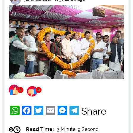
0
0
WhatsApp
Facebook
Twitter
Email
Messenger
Telegram
Share
Read Time:
3 Minute, 9 Second