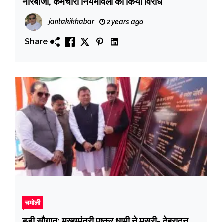
नारेबाजी, कर्मचारी नियमावली का किया विरोध
jantakikhabar
2 years ago
Share
चमोली
बडी सौगात: मुख्यमंत्री पुष्कर धामी ने मसूरी- देहरादून