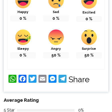
Happy
Sad
Excited
0
%
0
%
0
%
Sleepy
Angry
Surprise
0
%
50
%
50
%
WhatsApp
Facebook
Twitter
Email
Messenger
Telegram
Share
Average Rating
5 Star
0%