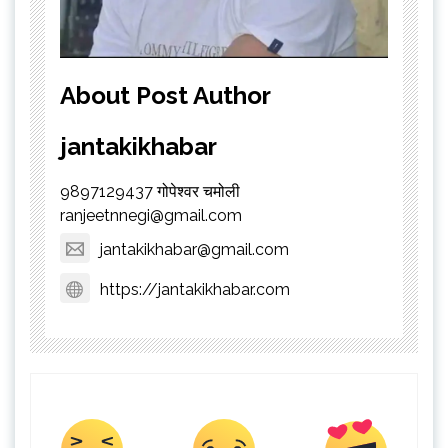
About Post Author
jantakikhabar
9897129437 गोपेश्वर चमोली
ranjeetnnegi@gmail.com
jantakikhabar@gmail.com
https://jantakikhabar.com