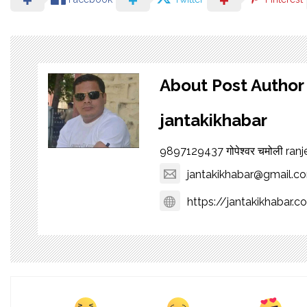
About Post Author
jantakikhabar
9897129437 गोपेश्वर चमोली ra
jantakikhabar@gmail.c
https://jantakikhabar.c