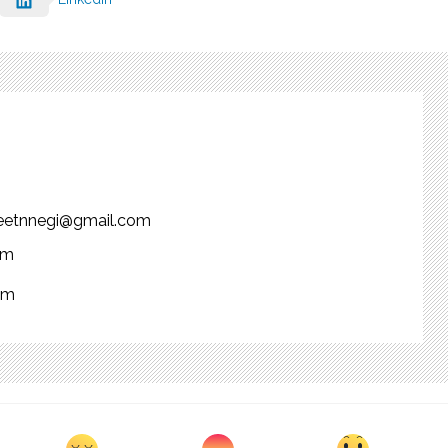
njeetnnegi@gmail.com
om
om