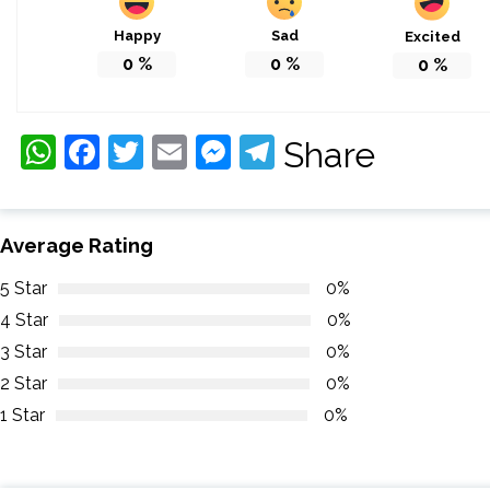
Happy
Sad
Excited
0
%
0
%
0
%
WhatsApp
Facebook
Twitter
Email
Messenger
Telegram
Share
Average Rating
5 Star
0%
4 Star
0%
3 Star
0%
2 Star
0%
1 Star
0%