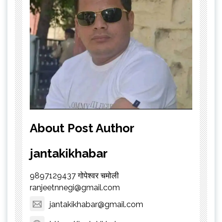
About Post Author
jantakikhabar
9897129437 गोपेश्वर चमोली
ranjeetnnegi@gmail.com
jantakikhabar@gmail.com