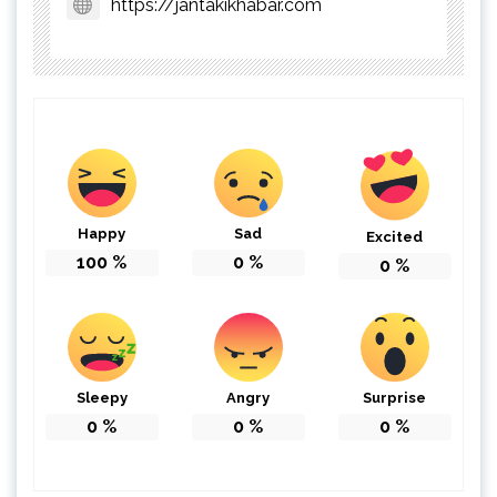
https://jantakikhabar.com
Happy
Sad
Excited
100
%
0
%
0
%
Sleepy
Angry
Surprise
0
%
0
%
0
%