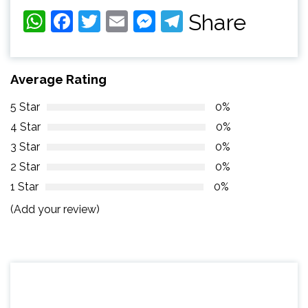
WhatsApp
Facebook
Twitter
Email
Messenger
Telegram
Share
Average Rating
5 Star
0%
4 Star
0%
3 Star
0%
2 Star
0%
1 Star
0%
(Add your review)