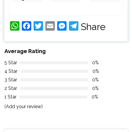
WhatsApp
Facebook
Twitter
Email
Messenger
Telegram
Share
Average Rating
5 Star
0%
4 Star
0%
3 Star
0%
2 Star
0%
1 Star
0%
(Add your review)