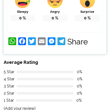
Sleepy
Angry
Surprise
0
%
0
%
0
%
WhatsApp
Facebook
Twitter
Email
Messenger
Telegram
Share
Average Rating
5 Star
0%
4 Star
0%
3 Star
0%
2 Star
0%
1 Star
0%
(Add your review)