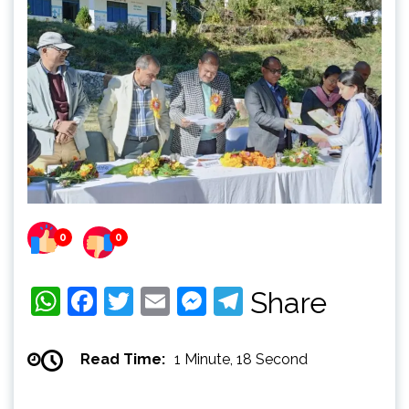
0
0
WhatsApp
Facebook
Twitter
Email
Messenger
Telegram
Share
Read Time:
1 Minute, 18 Second