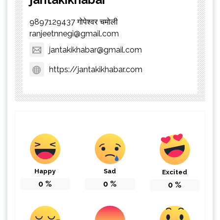
9897129437 गोपेश्वर चमोली
ranjeetnnegi@gmail.com
jantakikhabar@gmail.com
https://jantakikhabar.com
Happy
Sad
Excited
0
%
0
%
0
%