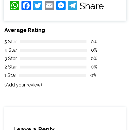
WhatsApp
Facebook
Twitter
Email
Messenger
Telegram
Share
Average Rating
5 Star
0%
4 Star
0%
3 Star
0%
2 Star
0%
1 Star
0%
(Add your review)
Leave a Reply