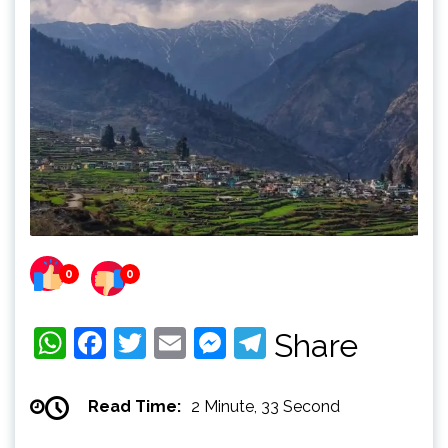
0
0
WhatsApp
Facebook
Twitter
Email
Messenger
Telegram
Share
Read Time:
2 Minute, 33 Second