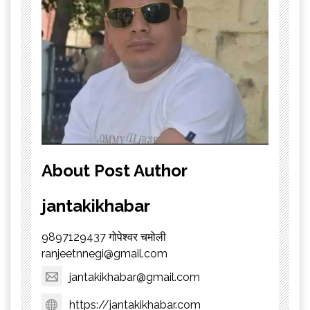
About Post Author
jantakikhabar
9897129437 गोपेश्वर चमोली
ranjeetnnegi@gmail.com
jantakikhabar@gmail.com
https://jantakikhabar.com