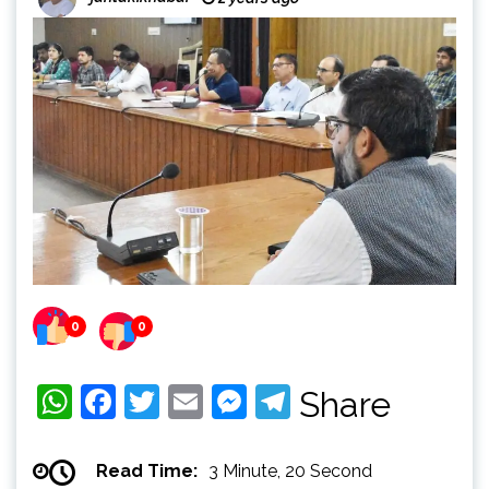
0
0
WhatsApp
Facebook
Twitter
Email
Messenger
Telegram
Share
Read Time:
3 Minute, 20 Second