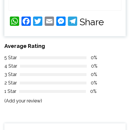
WhatsApp
Facebook
Twitter
Email
Messenger
Telegram
Share
Average Rating
5 Star
0%
4 Star
0%
3 Star
0%
2 Star
0%
1 Star
0%
(Add your review)