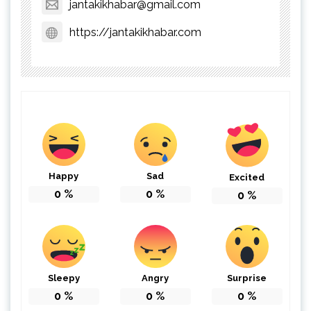
jantakikhabar@gmail.com
https://jantakikhabar.com
Happy
Sad
Excited
0
%
0
%
0
%
Sleepy
Angry
Surprise
0
%
0
%
0
%