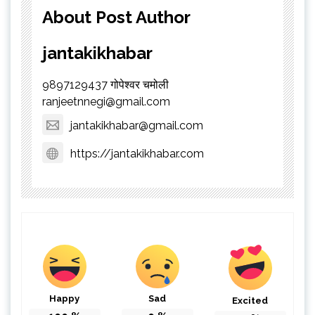
About Post Author
jantakikhabar
9897129437 गोपेश्वर चमोली
ranjeetnnegi@gmail.com
jantakikhabar@gmail.com
https://jantakikhabar.com
Happy
Sad
Excited