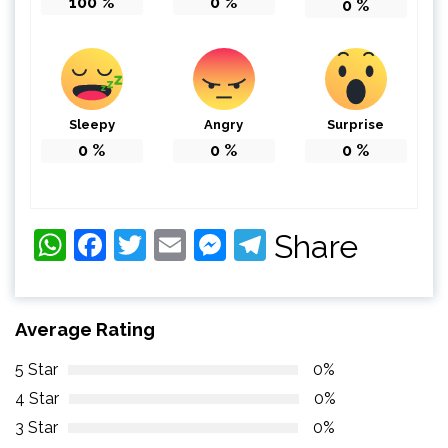
100
%
0
%
0
%
Sleepy
Angry
Surprise
0
%
0
%
0
%
WhatsApp
Facebook
Twitter
Email
Messenger
Telegram
Share
Average Rating
5 Star
0%
4 Star
0%
3 Star
0%