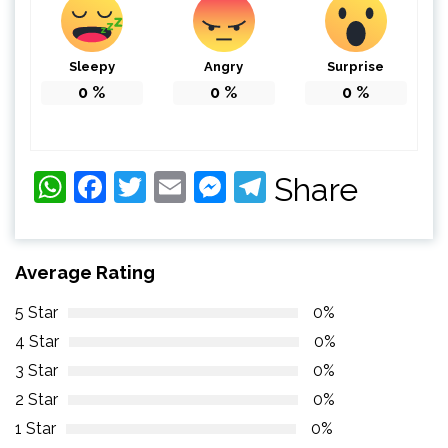
Sleepy
Angry
Surprise
0
%
0
%
0
%
WhatsApp
Facebook
Twitter
Email
Messenger
Telegram
Share
Average Rating
5 Star
0%
4 Star
0%
3 Star
0%
2 Star
0%
1 Star
0%