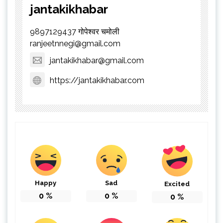
jantakikhabar
9897129437 गोपेश्वर चमोली
ranjeetnnegi@gmail.com
jantakikhabar@gmail.com
https://jantakikhabar.com
Happy
Sad
Excited
0
%
0
%
0
%