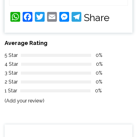
WhatsApp
Facebook
Twitter
Email
Messenger
Telegram
Share
Average Rating
5 Star
0%
4 Star
0%
3 Star
0%
2 Star
0%
1 Star
0%
(Add your review)