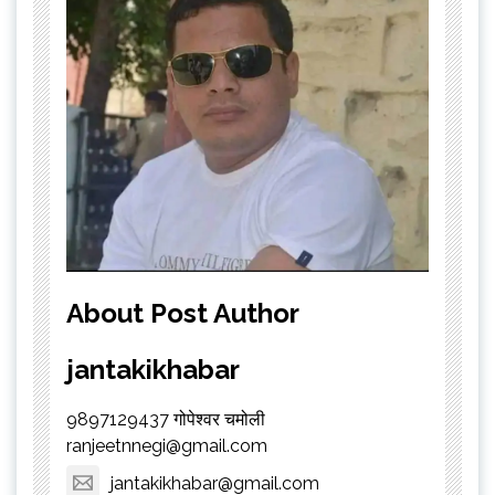
About Post Author
jantakikhabar
9897129437 गोपेश्वर चमोली
ranjeetnnegi@gmail.com
jantakikhabar@gmail.com