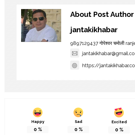
About Post Author
jantakikhabar
9897129437 गोपेश्वर चमोली ra
jantakikhabar@gmail.c
https://jantakikhabar.c
Happy
Sad
Excited
0
%
0
%
0
%