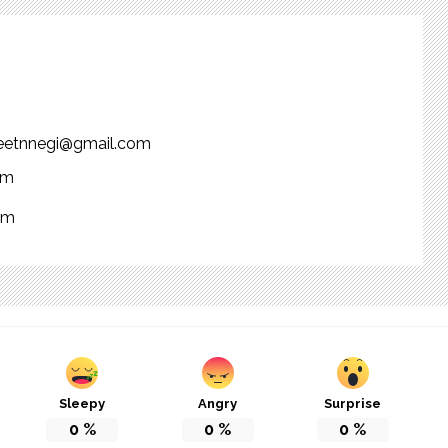
njeetnnegi@gmail.com
om
om
Sleepy
Angry
Surprise
0
%
0
%
0
%