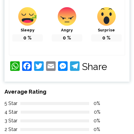
Sleepy
Angry
Surprise
0
%
0
%
0
%
WhatsApp
Facebook
Twitter
Email
Messenger
Telegram
Share
Average Rating
5 Star
0%
4 Star
0%
3 Star
0%
2 Star
0%