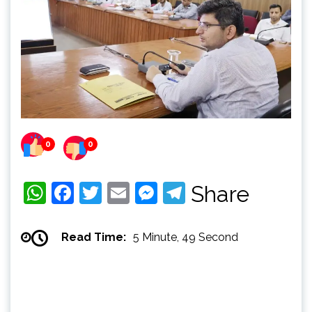
0
0
WhatsApp
Facebook
Twitter
Email
Messenger
Telegram
Share
Read Time:
5 Minute, 49 Second