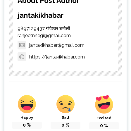
About Post Author
jantakikhabar
9897129437 गोपेश्वर चमोली
ranjeetnnegi@gmail.com
jantakikhabar@gmail.com
https://jantakikhabar.com
Happy
Sad
Excited
0
%
0
%
0
%