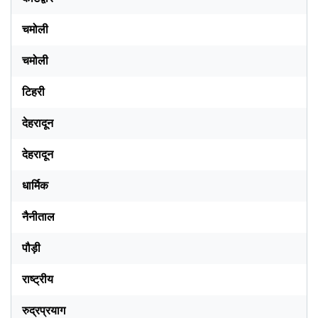
चमोली
चमोली
टिहरी
देहरादून
देहरादून
धार्मिक
नैनीताल
पौड़ी
राष्ट्रीय
रुद्रप्रयाग