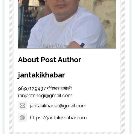
About Post Author
jantakikhabar
9897129437 गोपेश्वर चमोली
ranjeetnnegi@gmail.com
jantakikhabar@gmail.com
https://jantakikhabar.com