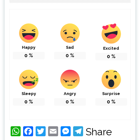
Happy
Sad
Excited
0
%
0
%
0
%
Sleepy
Angry
Surprise
0
%
0
%
0
%
WhatsApp
Facebook
Twitter
Email
Messenger
Telegram
Share