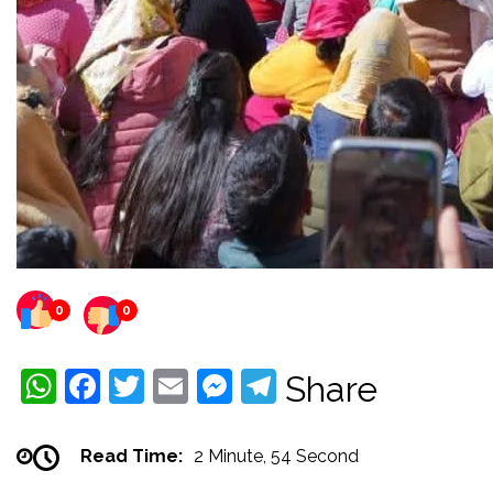
0
0
WhatsApp
Facebook
Twitter
Email
Messenger
Telegram
Share
Read Time:
2 Minute, 54 Second