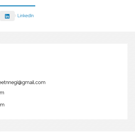
LinkedIn
njeetnnegi@gmail.com
om
om