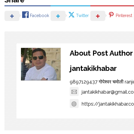
Facebook
Twitter
Pinterest
About Post Author
jantakikhabar
9897129437 गोपेश्वर चमोली ra
jantakikhabar@gmail.c
https://jantakikhabar.c