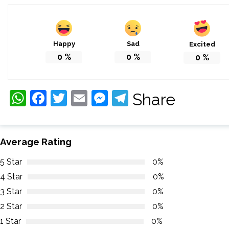
Happy
Sad
Excited
0
%
0
%
0
%
WhatsApp
Facebook
Twitter
Email
Messenger
Telegram
Share
Average Rating
5 Star
0%
4 Star
0%
3 Star
0%
2 Star
0%
1 Star
0%