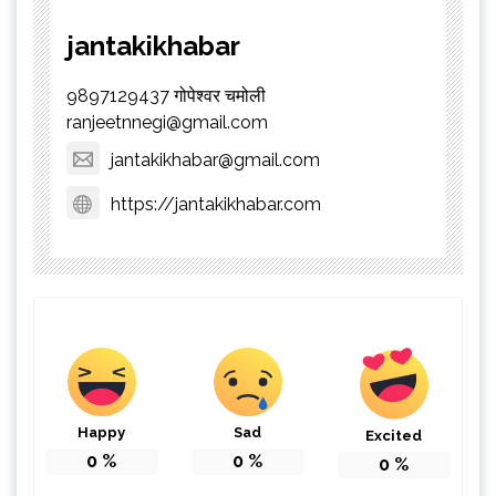
jantakikhabar
9897129437 गोपेश्वर चमोली
ranjeetnnegi@gmail.com
jantakikhabar@gmail.com
https://jantakikhabar.com
Happy
Sad
Excited
0
%
0
%
0
%