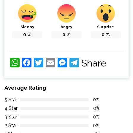
Sleepy
Angry
Surprise
0
%
0
%
0
%
WhatsApp
Facebook
Twitter
Email
Messenger
Telegram
Share
Average Rating
5 Star
0%
4 Star
0%
3 Star
0%
2 Star
0%