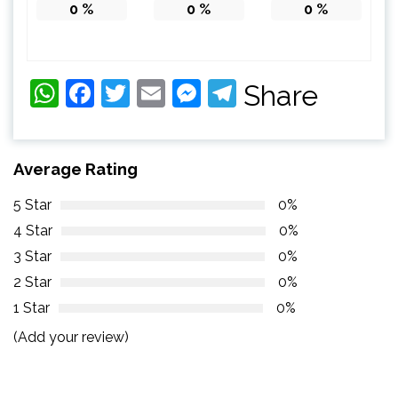
0
%
0
%
0
%
WhatsApp
Facebook
Twitter
Email
Messenger
Telegram
Share
Average Rating
5 Star
0%
4 Star
0%
3 Star
0%
2 Star
0%
1 Star
0%
(Add your review)