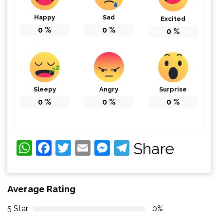
Happy
Sad
Excited
0
%
0
%
0
%
Sleepy
Angry
Surprise
0
%
0
%
0
%
WhatsApp
Facebook
Twitter
Email
Messenger
Telegram
Share
Average Rating
5 Star
0%