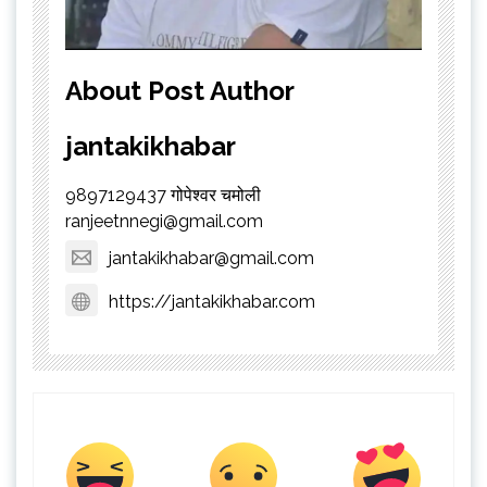
About Post Author
jantakikhabar
9897129437 गोपेश्वर चमोली
ranjeetnnegi@gmail.com
jantakikhabar@gmail.com
https://jantakikhabar.com