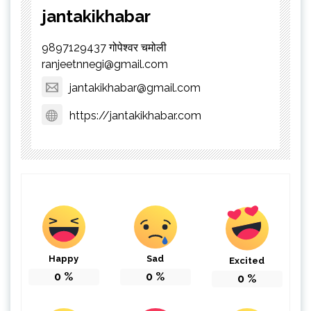
jantakikhabar
9897129437 गोपेश्वर चमोली
ranjeetnnegi@gmail.com
jantakikhabar@gmail.com
https://jantakikhabar.com
Happy
Sad
Excited
0
%
0
%
0
%