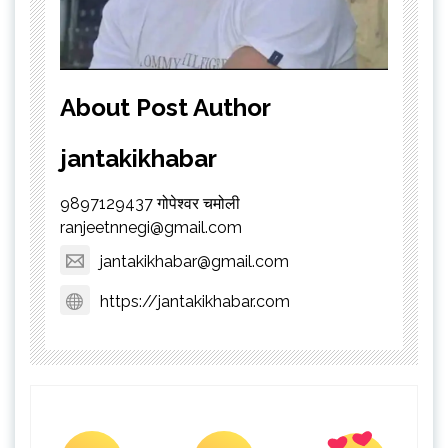
About Post Author
jantakikhabar
9897129437 गोपेश्वर चमोली
ranjeetnnegi@gmail.com
jantakikhabar@gmail.com
https://jantakikhabar.com