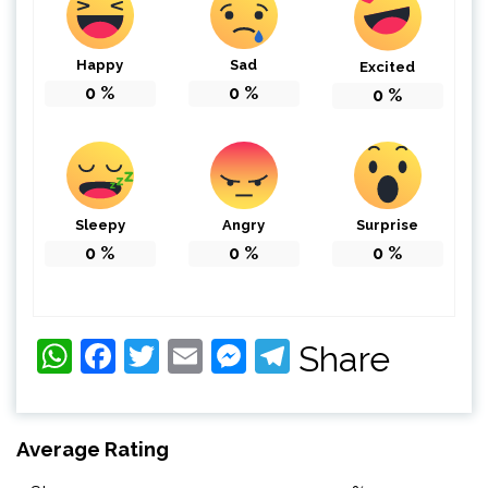
Happy
Sad
Excited
0
%
0
%
0
%
Sleepy
Angry
Surprise
0
%
0
%
0
%
WhatsApp
Facebook
Twitter
Email
Messenger
Telegram
Share
Average Rating