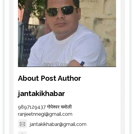
About Post Author
jantakikhabar
9897129437 गोपेश्वर चमोली
ranjeetnnegi@gmail.com
jantakikhabar@gmail.com