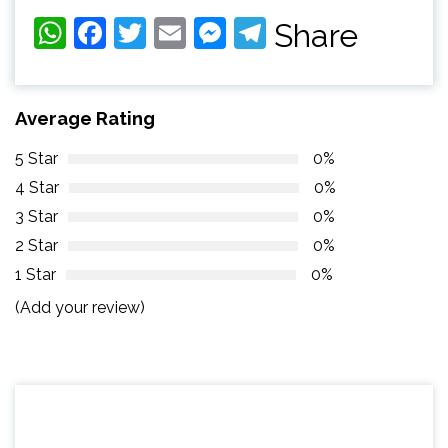
WhatsApp
Facebook
Twitter
Email
Messenger
Telegram
Share
Average Rating
5 Star
0%
4 Star
0%
3 Star
0%
2 Star
0%
1 Star
0%
(Add your review)