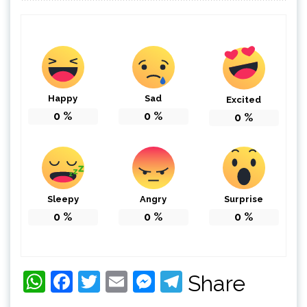
Happy
Sad
Excited
0
%
0
%
0
%
Sleepy
Angry
Surprise
0
%
0
%
0
%
WhatsApp
Facebook
Twitter
Email
Messenger
Telegram
Share