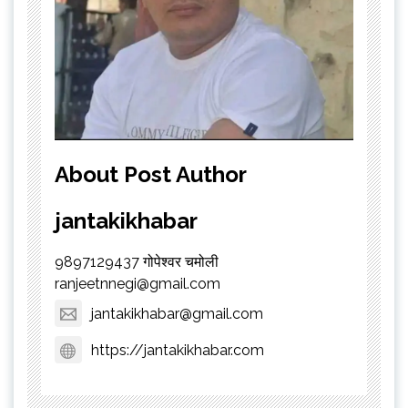
About Post Author
jantakikhabar
9897129437 गोपेश्वर चमोली
ranjeetnnegi@gmail.com
jantakikhabar@gmail.com
https://jantakikhabar.com