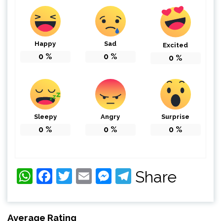
Happy
Sad
Excited
0
%
0
%
0
%
Sleepy
Angry
Surprise
0
%
0
%
0
%
WhatsApp
Facebook
Twitter
Email
Messenger
Telegram
Share
Average Rating