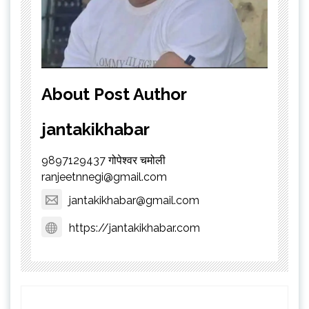
About Post Author
jantakikhabar
9897129437 गोपेश्वर चमोली
ranjeetnnegi@gmail.com
jantakikhabar@gmail.com
https://jantakikhabar.com