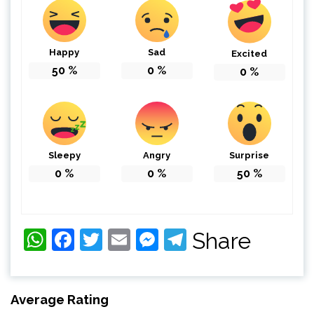
Happy
Sad
Excited
50
%
0
%
0
%
Sleepy
Angry
Surprise
0
%
0
%
50
%
WhatsApp
Facebook
Twitter
Email
Messenger
Telegram
Share
Average Rating