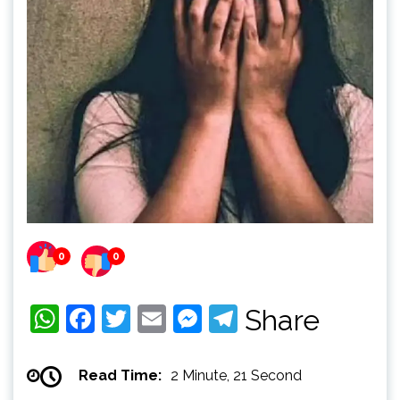
0
0
WhatsApp
Facebook
Twitter
Email
Messenger
Telegram
Share
Read Time:
2 Minute, 21 Second