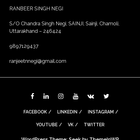
RANBEER SINGH NEGI
S/O Chandra Singh Negi, SAINJI, Sainji, Chamoli,
Uttarakhand – 246424
9897129437
ranjeetnnegi@gmail.com
FACEBOOK
LINKEDIN
INSTAGRAM
YOUTUBE
VK
TWITTER
WordPress Theme: Seek by
ThemeInWP