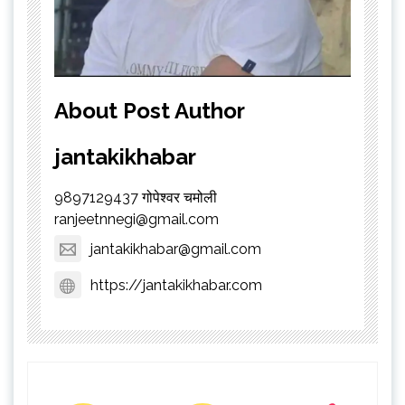
About Post Author
jantakikhabar
9897129437 गोपेश्वर चमोली
ranjeetnnegi@gmail.com
jantakikhabar@gmail.com
https://jantakikhabar.com