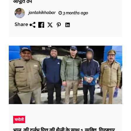
आपूर्ति ठप
jantakikhabar
3 months ago
Share
चमोली
भालू की दुर्लभ पित्त की थैली के साथ 1 व्यक्ति गिरफ्तार