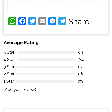
WhatsApp
Facebook
Twitter
Email
Messenger
Telegram
Share
Average Rating
5 Star
0%
4 Star
0%
3 Star
0%
2 Star
0%
1 Star
0%
(Add your review)