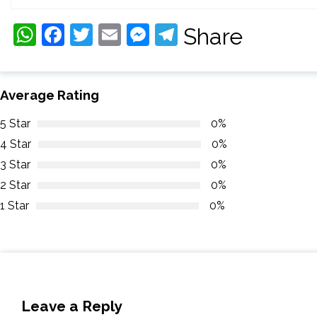
WhatsApp
Facebook
Twitter
Email
Messenger
Telegram
Share
Average Rating
5 Star
0%
4 Star
0%
3 Star
0%
2 Star
0%
1 Star
0%
Leave a Reply