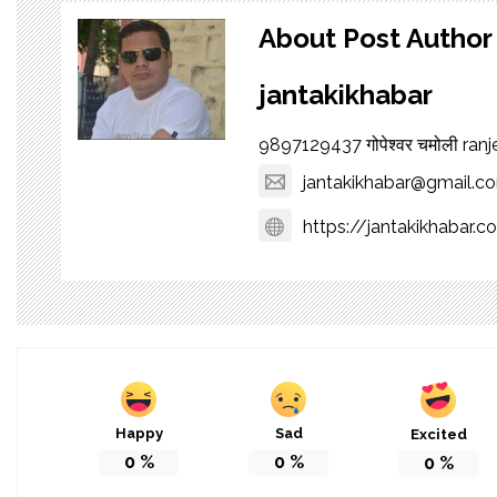
About Post Author
jantakikhabar
9897129437 गोपेश्वर चमोली ra
jantakikhabar@gmail.c
https://jantakikhabar.c
Happy
Sad
Excited
0
%
0
%
0
%