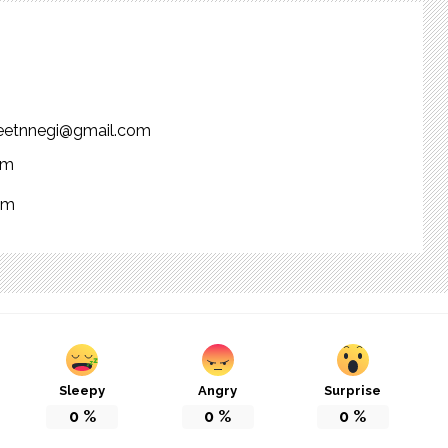
njeetnnegi@gmail.com
om
om
Sleepy
Angry
Surprise
0
%
0
%
0
%