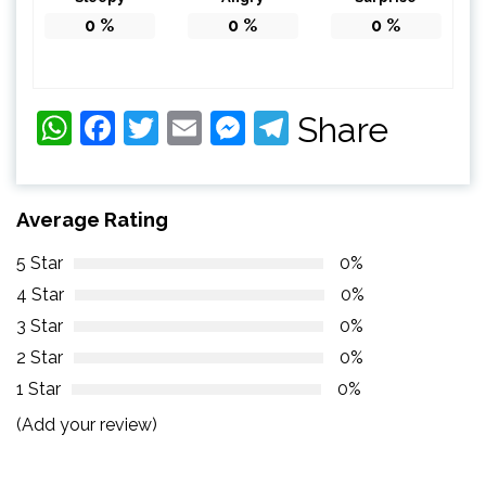
0
%
0
%
0
%
WhatsApp
Facebook
Twitter
Email
Messenger
Telegram
Share
Average Rating
5 Star
0%
4 Star
0%
3 Star
0%
2 Star
0%
1 Star
0%
(Add your review)