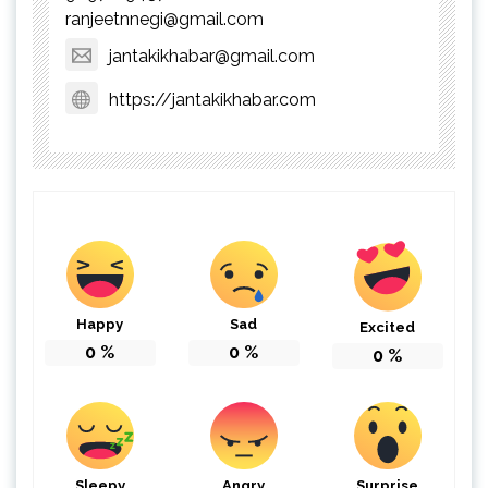
ranjeetnnegi@gmail.com
jantakikhabar@gmail.com
https://jantakikhabar.com
Happy
Sad
Excited
0
%
0
%
0
%
Sleepy
Angry
Surprise