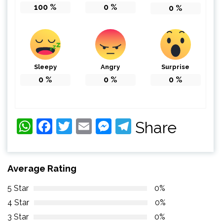
100
%
0
%
0
%
Sleepy
Angry
Surprise
0
%
0
%
0
%
WhatsApp
Facebook
Twitter
Email
Messenger
Telegram
Share
Average Rating
5 Star
0%
4 Star
0%
3 Star
0%