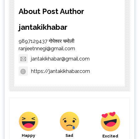
About Post Author
jantakikhabar
9897129437 गोपेश्वर चमोली
ranjeetnnegi@gmail.com
jantakikhabar@gmail.com
https://jantakikhabar.com
Happy
Sad
Excited