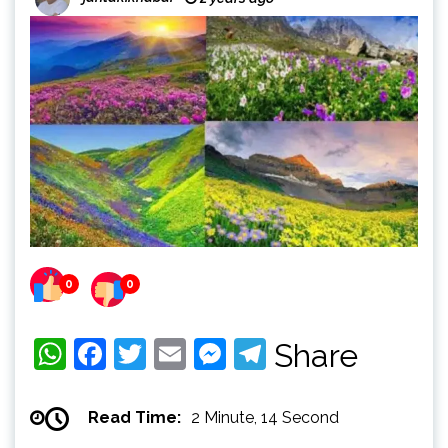
0
0
WhatsApp
Facebook
Twitter
Email
Messenger
Telegram
Share
Read Time:
2 Minute, 14 Second