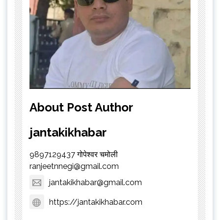
About Post Author
jantakikhabar
9897129437 गोपेश्वर चमोली
ranjeetnnegi@gmail.com
jantakikhabar@gmail.com
https://jantakikhabar.com