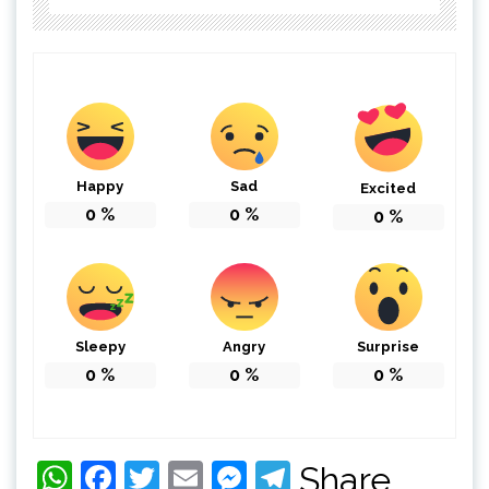
Happy
Sad
Excited
0
%
0
%
0
%
Sleepy
Angry
Surprise
0
%
0
%
0
%
WhatsApp
Facebook
Twitter
Email
Messenger
Telegram
Share