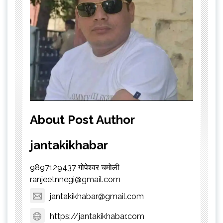
About Post Author
jantakikhabar
9897129437 गोपेश्वर चमोली
ranjeetnnegi@gmail.com
jantakikhabar@gmail.com
https://jantakikhabar.com