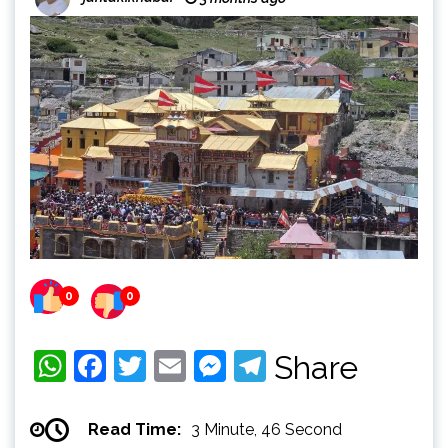
0
0
WhatsApp
Facebook
Twitter
Email
Messenger
Telegram
Share
Read Time:
3 Minute, 46 Second