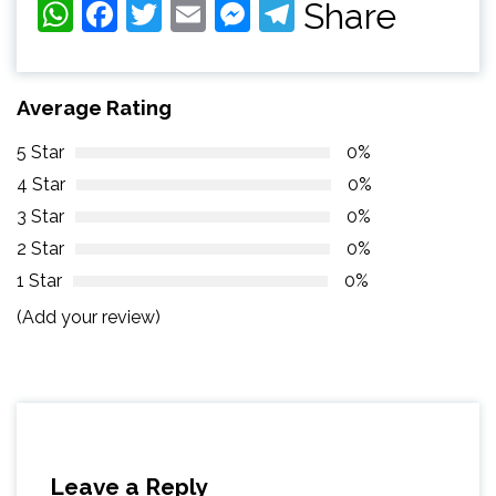
WhatsApp
Facebook
Twitter
Email
Messenger
Telegram
Share
Average Rating
5 Star
0%
4 Star
0%
3 Star
0%
2 Star
0%
1 Star
0%
(Add your review)
Leave a Reply